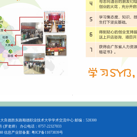
良德胜东路顺德职业技术大学学术交流中心 邮编：528300
 (罗老师） 办公电话：0757-22327033
48
信息产业部备案:
粤ICP备11073839号